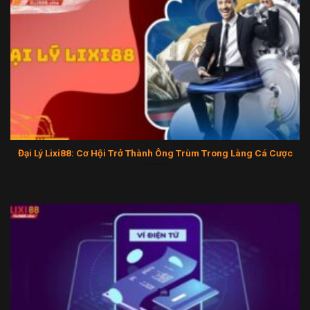
Nhà cái thực hiện sứ mệnh tạo dựng sân chơi an toàn,
minh bạch
Đại Lý Lixi88: Cơ Hội Trở Thành Ông Trùm Trong Làng Cá Cược
Li xi88 đặt mục tiêu mang đến một hệ sinh thái cá cược
trực tuyến an toàn – công bằng – hiện đại, nơi người chơi
có thể tận hưởng niềm vui giải trí mà không phải lo lắng
về rủi ro bảo mật hay gian lận. Nhà cái cam kết áp dụng
các biện pháp bảo vệ người dùng tối ưu, sử dụng công
nghệ mã hóa dữ liệu tiên tiến và đảm bảo mọi giao dịch
diễn ra minh bạch.
Bên cạnh đó, nền tảng này không ngừng cải thiện chất