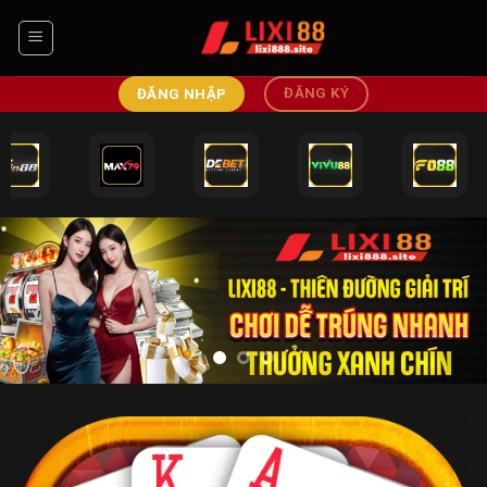
Chuyển
đến
nội
dung
ĐĂNG KÝ
ĐĂNG NHẬP