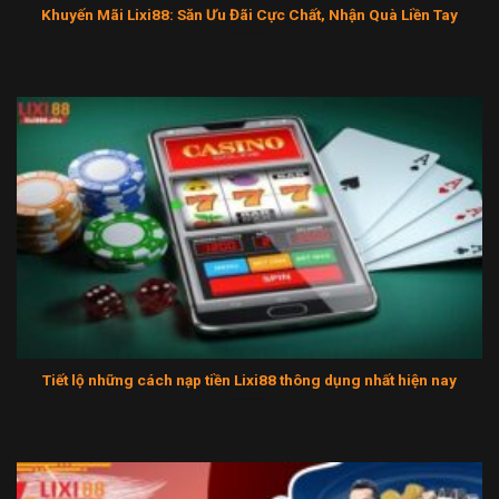
ghi dấu ấn với tư cách là một nhà cái cá cược uy tín, hoạt
Khuyến Mãi Lixi88: Săn Ưu Đãi Cực Chất, Nhận Quà Liền Tay
động hợp pháp dưới sự cấp phép và giám sát của
PAGCOR – tổ chức quản lý trò chơi hàng đầu Philippines.
Bên cạnh việc xây dựng một nền tảng cá cược trực tuyến,
hệ thống còn tập trung vào việc ứng dụng công nghệ hiện
đại để nâng cao trải nghiệm người dùng.
Trải qua nhiều năm phát triển, nhà cái không ngừng đổi
mới, mở rộng danh mục sản phẩm và cải tiến hệ thống
vận hành nhằm mang lại những dịch vụ tốt nhất. Nhờ vậy,
nền tảng này đã tạo dựng được chỗ đứng vững chắc trên
thị trường cá cược quốc tế và trở thành lựa chọn hàng đầu
của đông đảo người chơi.
Tiết lộ những cách nạp tiền Lixi88 thông dụng nhất hiện nay
Sứ mệnh tạo dựng sân chơi an toàn, minh bạch