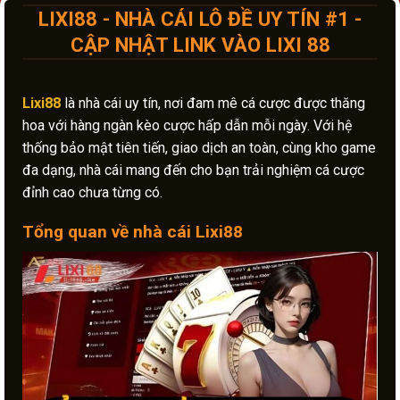
LIXI88 - NHÀ CÁI LÔ ĐỀ UY TÍN #1 -
CẬP NHẬT LINK VÀO LIXI 88
Lixi88
là nhà cái uy tín, nơi đam mê cá cược được thăng
hoa với hàng ngàn kèo cược hấp dẫn mỗi ngày. Với hệ
thống bảo mật tiên tiến, giao dịch an toàn, cùng kho game
đa dạng, nhà cái mang đến cho bạn trải nghiệm cá cược
đỉnh cao chưa từng có.
Tổng quan về nhà cái Lixi88