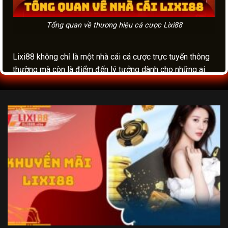
Tổng quan về thương hiệu cá cược Lixi88
Lixi88 không chỉ là một nhà cái cá cược trực tuyến thông
thường mà còn là điểm đến lý tưởng dành cho những ai
đam mê cá cược đỉnh cao. hệ thống trò chơi phong phú,
từ cá cược thể thao, xổ số, lô đề cho đến casino trực
tuyến và game slot hấp dẫn, nền tảng này mang đến sự
đa dạng và trải nghiệm hoàn hảo cho người chơi.
Bên cạnh đó, nhà cái còn nổi bật nhờ chính sách khuyến
mãi hấp dẫn, dịch vụ chăm sóc khách hàng tận tâm và tốc
độ giao dịch siêu nhanh, giúp người chơi an tâm tận
hưởng từng khoảnh khắc giải trí.
Giới thiệu hành trình phát triển của nhà cái Lixi88
Ra mắt thị trường vào năm 2018, sân chơi nhanh chóng