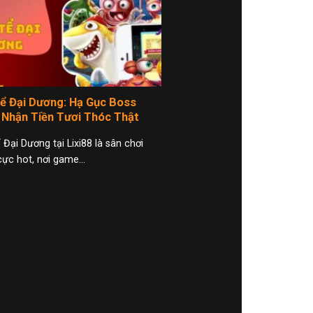
ể Đại Dương: Hạ Gục Boss
 Nhận Tiền Tươi Thóc Thật
Đại Dương tại Lixi88 là sân chơi
ực hot, nơi game...