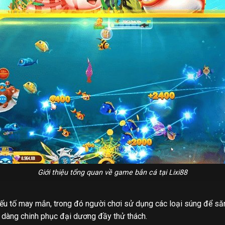
Giới thiệu tổng quan về game bắn cá tại Lixi88
ếu tố may mắn, trong đó người chơi sử dụng các loại súng để să
ễ dàng chinh phục đại dương đầy thử thách.