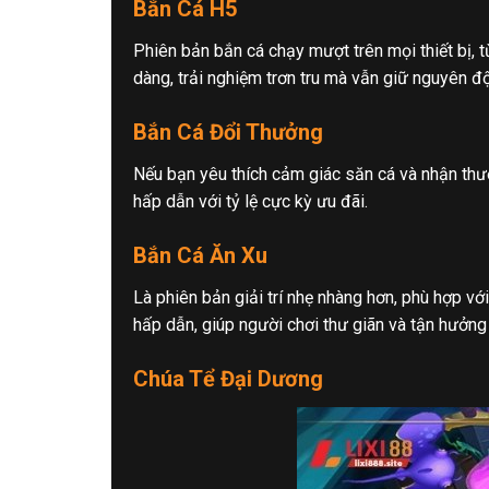
Bắn Cá H5
Phiên bản bắn cá chạy mượt trên mọi thiết bị, t
dàng, trải nghiệm trơn tru mà vẫn giữ nguyên đ
Bắn Cá Đổi Thưởng
Nếu bạn yêu thích cảm giác săn cá và nhận thưở
hấp dẫn với tỷ lệ cực kỳ ưu đãi.
Bắn Cá Ăn Xu
Là phiên bản giải trí nhẹ nhàng hơn, phù hợp v
hấp dẫn, giúp người chơi thư giãn và tận hưởng
Chúa Tể Đại Dương