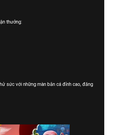
hận thưởng:
 thử sức với những màn bắn cá đỉnh cao, đăng