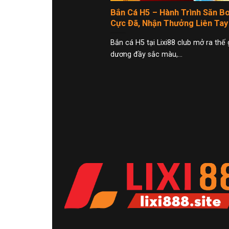
Bắn Cá H5 – Hành Trình Săn B
Cực Đã, Nhận Thưởng Liên Tay
Bắn cá H5 tại Lixi88 club mở ra thế g
dương đầy sắc màu,...