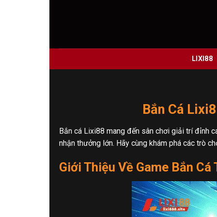
Chuyển
đến
nội
dung
LIXI88
Bắn Cá Lixi
Bắn cá Lixi88 mang đến sân chơi giải trí đỉnh
nhận thưởng lớn. Hãy cùng khám phá các trò chơ
Giới Thiệu Về Game Bắn Cá T