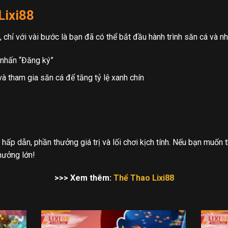
Lixi88
chỉ với vài bước là bạn đã có thể bắt đầu hành trình săn cá và n
, nhấn “Đăng ký”
 tham gia săn cá để tăng tỷ lệ xanh chín
ấp dẫn, phần thưởng giá trị và lối chơi kịch tính. Nếu bạn muốn
hưởng lớn!
>>> Xem thêm:
Thể Thao Lixi88