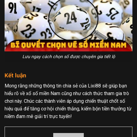
Lưu ngay cách chọn số được chuyên gia tiết lộ
Kết luận
Mong rằng những thông tin chia sẻ của Lixi88 sẽ giúp bạn
hiểu rõ về xổ số miền Nam cũng như cách thức tham gia trò
chơi này. Chúc các thành viên áp dụng chiến thuật chốt số
hiệu quả để tăng cơ hội chiến thắng, kiếm bộn tiền thưởng từ
niềm đam mê giải trí trực tuyến!