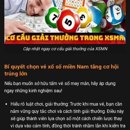
Cập nhật ngay cơ cấu giải thưởng của XSMN
Bí quyết chọn vé xổ số miền Nam tăng cơ hội
trúng lớn
Nếu bạn muốn sở hữu tấm vé số may mắn, hãy áp dụng
ngay những kinh nghiệm sau!
Hiểu rõ luật chơi, giải thưởng: Trước khi mua vé, bạn cần
nắm vững quy tắc chơi và cách tính giải thưởng. Điều này
sẽ giúp thành viên lựa chọn số một cách chiến lược thay
vì dựa vào cảm tính, đồng thời tránh nhầm lẫn khi kiểm tra