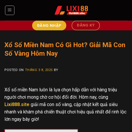
Chuyển
đến
nội
dung
ĐĂNG KÝ
ĐĂNG NHẬP
Xổ Số Miền Nam Có Gì Hot? Giải Mã Con
Số Vàng Hôm Nay
POSTED ON
THÁNG 3 8, 2025
BY
Xổ số miền Nam luôn là lựa chọn hấp dẫn với hàng triệu
người chơi mong chờ cơ hội đổi đời. Hôm nay, cùng
Lixi888.site
giải mã con số vàng, cập nhật kết quả siêu
nhanh và khám phá chiến thuật chơi hiệu quả nhất để rinh lộc
lớn ngay bây giờ!