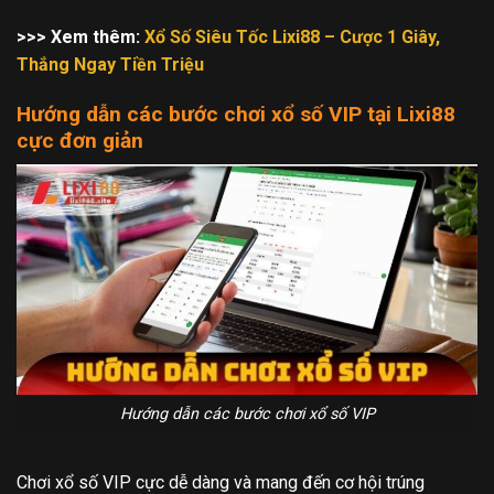
>>> Xem thêm:
Xổ Số Siêu Tốc Lixi88 – Cược 1 Giây,
Thắng Ngay Tiền Triệu
Hướng dẫn các bước chơi xổ số VIP tại Lixi88
cực đơn giản
Hướng dẫn các bước chơi xổ số VIP
Chơi xổ số VIP cực dễ dàng và mang đến cơ hội trúng