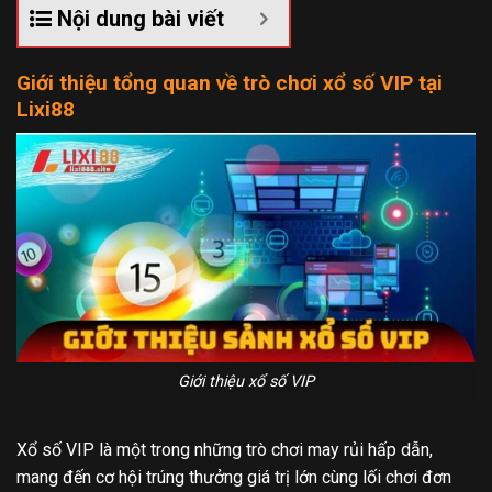
Nội dung bài viết
Giới thiệu tổng quan về trò chơi xổ số VIP tại
Lixi88
Giới thiệu xổ số VIP
Xổ số VIP là một trong những trò chơi may rủi hấp dẫn,
mang đến cơ hội trúng thưởng giá trị lớn cùng lối chơi đơn