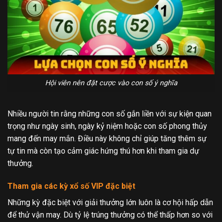
Hội viên nên đặt cược vào con số ý nghĩa
Nhiều người tin rằng những con số gắn liền với sự kiện quan
trọng như ngày sinh, ngày kỷ niệm hoặc con số phong thủy
mang đến may mắn. Điều này không chỉ giúp tăng thêm sự
tự tin mà còn tạo cảm giác hứng thú hơn khi tham gia dự
thưởng.
Tham gia các kỳ xổ số VIP đặc biệt
Những kỳ đặc biệt với giải thưởng lớn luôn là cơ hội hấp dẫn
để thử vận may. Dù tỷ lệ trúng thưởng có thể thấp hơn so với