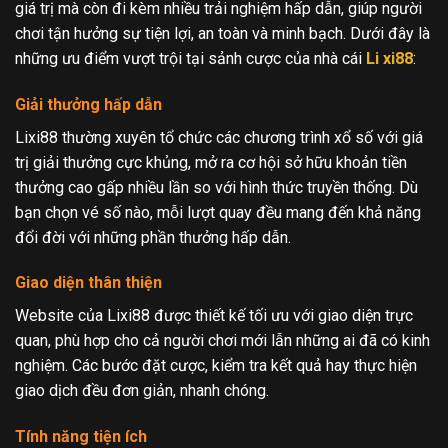
giá trị mà còn đi kèm nhiều trải nghiệm hấp dẫn, giúp người
chơi tận hưởng sự tiện lợi, an toàn và minh bạch. Dưới đây là
những ưu điểm vượt trội tại sảnh cược của nhà cái
Li xi88
:
Giải thưởng hấp dẫn
Lixi88 thường xuyên tổ chức các chương trình xổ số với giá
trị giải thưởng cực khủng, mở ra cơ hội sở hữu khoản tiền
thưởng cao gấp nhiều lần so với hình thức truyền thống. Dù
bạn chọn vé số nào, mỗi lượt quay đều mang đến khả năng
đổi đời với những phần thưởng hấp dẫn.
Giao diện thân thiện
Website của Lixi88 được thiết kế tối ưu với giao diện trực
quan, phù hợp cho cả người chơi mới lẫn những ai đã có kinh
nghiệm. Các bước đặt cược, kiểm tra kết quả hay thực hiện
giao dịch đều đơn giản, nhanh chóng.
Tính năng tiện ích