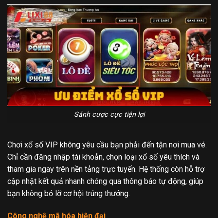
Sảnh cược cực tiện lợi
Chơi xổ số VIP không yêu cầu bạn phải đến tận nơi mua vé.
Chỉ cần đăng nhập tài khoản, chọn loại xổ số yêu thích và
tham gia ngay trên nền tảng trực tuyến. Hệ thống còn hỗ trợ
cập nhật kết quả nhanh chóng qua thông báo tự động, giúp
bạn không bỏ lỡ cơ hội trúng thưởng.
Công nghệ mã hóa hiện đại